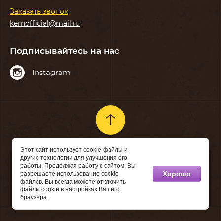
Заказать звонок
kernofficial@mail.ru
Подписывайтесь на нас
Instagram
Этот сайт использует cookie-файлы и
другие технологии для улучшения его
работы. Продолжая работу с сайтом, Вы
Copyright © 2018 - 2026
Хорошо
разрешаете использование cookie-
файлов. Вы всегда можете отключить
Поддержка.
Разработка сайтов
в Megagroup.
файлы cookie в настройках Вашего
браузера.